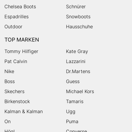
Chelsea Boots
Schnürer
Espadrilles
Snowboots
Outdoor
Hausschuhe
TOP MARKEN
Tommy Hilfiger
Kate Gray
Pat Calvin
Lazzarini
Nike
Dr.Martens
Boss
Guess
Skechers
Michael Kors
Birkenstock
Tamaris
Kalman & Kalman
Ugg
On
Puma
Högl
Converse