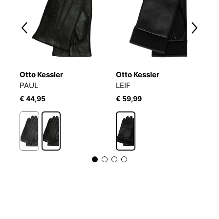
Otto Kessler
Otto Kessler
P
PAUL
LEIF
G
€ 44,95
€ 59,99
€