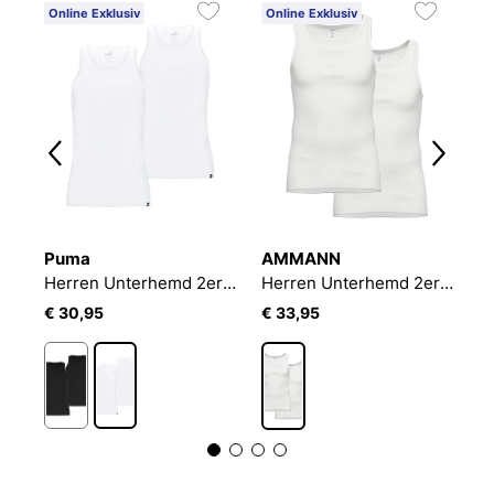
Online Exklusiv
Online Exklusiv
O
Puma
AMMANN
P
Herren Unterhemd 3er Pack
Herren Unterhemd 2er Pack
Herren Unterhemd 2er Pack Feinripp Unterhemden 2er Pack
€ 30,95
€ 33,95
€