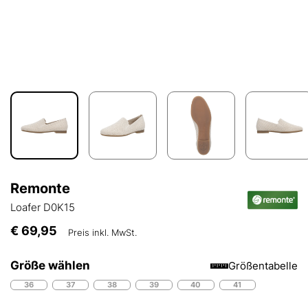
Remonte
Loafer D0K15
€ 69,95
Preis inkl. MwSt.
Größe wählen
Größentabelle
36
37
38
39
40
41