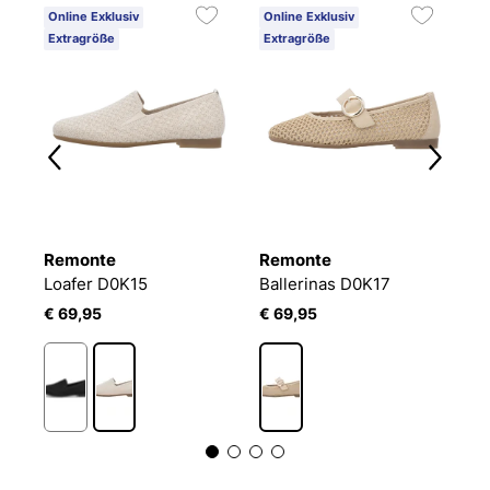
Online Exklusiv
Online Exklusiv
O
Extragröße
Extragröße
Remonte
Remonte
R
Loafer D0K15
Ballerinas D0K17
B
€ 69,95
€ 69,95
€