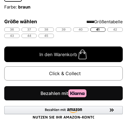
Farbe:
braun
Größe wählen
Größentabelle
36
37
38
39
40
41
42
43
44
45
In den Warenkorb
Click & Collect