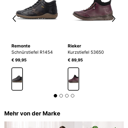
Remonte
Rieker
R
Schnürstiefel R1454
Kurzstiefel 53650
S
€ 99,95
€ 89,95
€
Mehr von der Marke