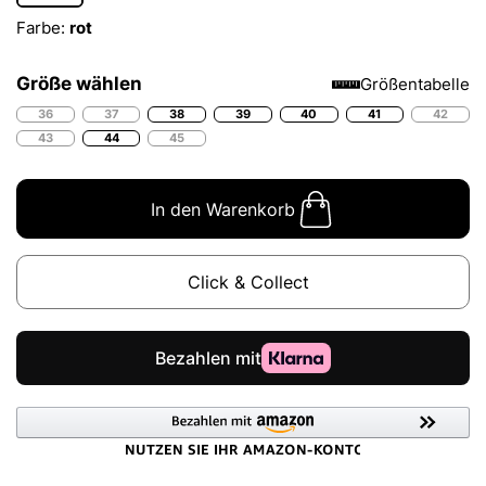
Farbe:
rot
Größe wählen
Größentabelle
36
37
38
39
40
41
42
43
44
45
In den Warenkorb
Click & Collect