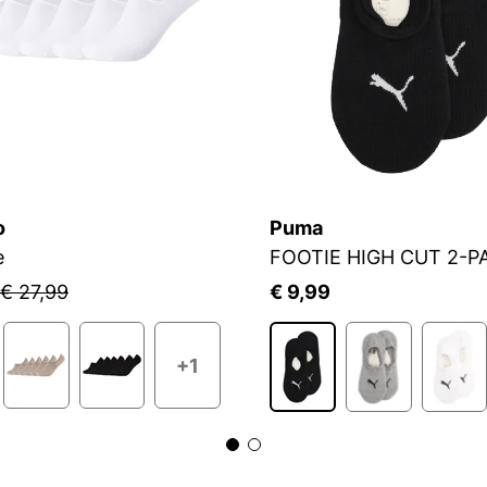
o
Puma
e
FOOTIE HIGH CUT 2-P
€ 27,99
€ 9,99
+1