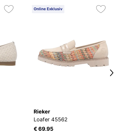
Online Exklusiv
On
Ex
Rieker
R
Loafer 45562
Ba
€ 69,95
€