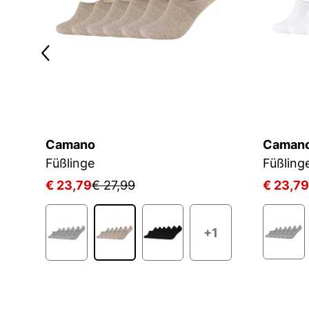
Camano
Caman
Füßlinge
Füßling
€ 23,79
€ 27,99
€ 23,79
+1