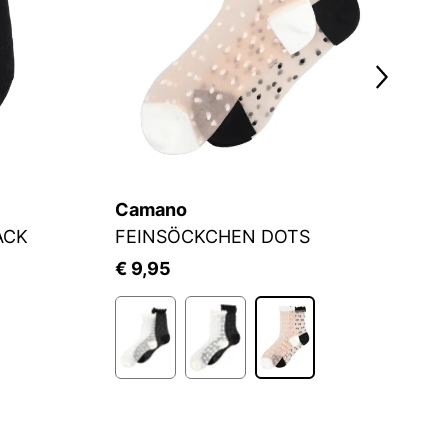
Camano
C
ACK
FEINSÖCKCHEN DOTS
Fü
€ 9,95
€ 