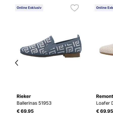
Online Exklusiv
Online Exk
Rieker
Remon
Ballerinas 51953
Loafer
€ 69,95
€ 69,9