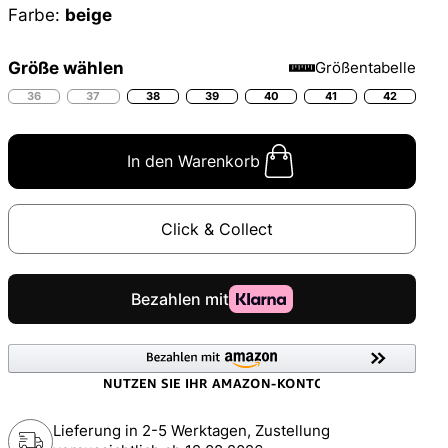
Farbe:
beige
Größe wählen
Größentabelle
36
37
38
39
40
41
42
In den Warenkorb
Click & Collect
Lieferung in 2-5 Werktagen, Zustellung