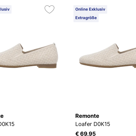
lusiv
Online Exklusiv
Extragröße
te
Remonte
 D0K15
Loafer D0K15
5
€ 69,95