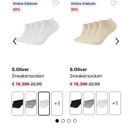
Online Exklusiv
Online Exklusiv
C
20%
20%
6
S.Oliver
S.Oliver
O
NIKE EVERYDAY CUSHIONED
Sneakersocken
Sneakersocken
L
€ 18,39
€ 22,99
€ 18,39
€ 22,99
€ 
+1
+1