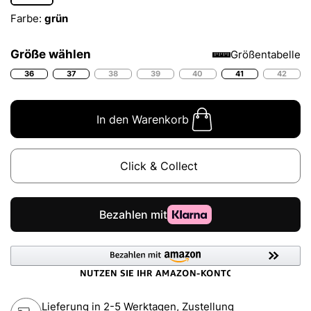
Farbe:
grün
Größe wählen
Größentabelle
36
37
38
39
40
41
42
In den Warenkorb
Click & Collect
Lieferung in 2-5 Werktagen, Zustellung