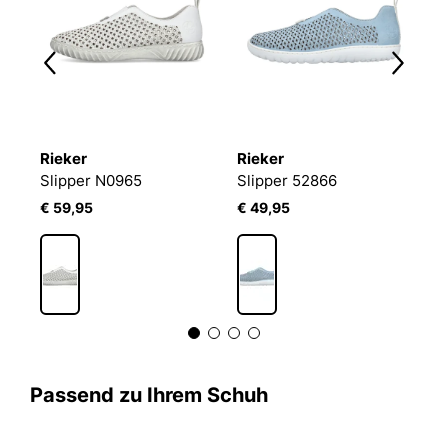
Rieker
Rieker
R
Slipper N0965
Slipper 52866
S
€ 59,95
€ 49,95
€
Passend zu Ihrem Schuh