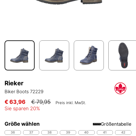
Rieker
Biker Boots 72229
€ 63,96
€ 79,95
Preis inkl. MwSt.
Sie sparen
20
%
Größe wählen
Größentabelle
36
37
38
39
40
41
42