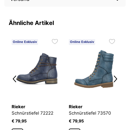
Ähnliche Artikel
Online Exklusiv
Online Exklusiv
O
2
Rieker
Rieker
R
JOSEF SEIBEL Kate 17 | Stiefelette für Damen | Blau
Schnürstiefel 72222
Schnürstiefel 73570
B
€ 79,95
€ 79,95
€