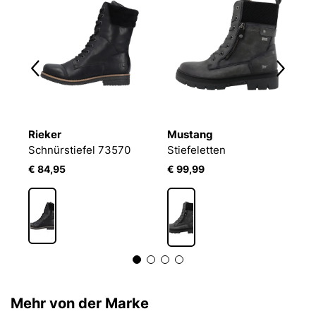
Rieker
Mustang
R
JOSEF SEIBEL Melinda 27 | Stiefelette für Damen | Schwarz
Schnürstiefel 73570
Stiefeletten
B
€ 84,95
€ 99,99
€
Mehr von der Marke