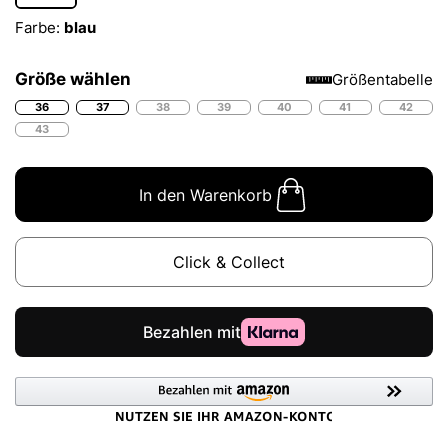
Farbe:
blau
Größe wählen
Größentabelle
36
37
38
39
40
41
42
43
In den Warenkorb
Click & Collect