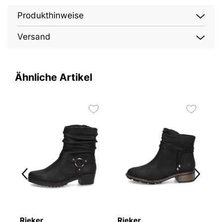
Produkthinweise
Versand
Ähnliche Artikel
Rieker
Rieker
D