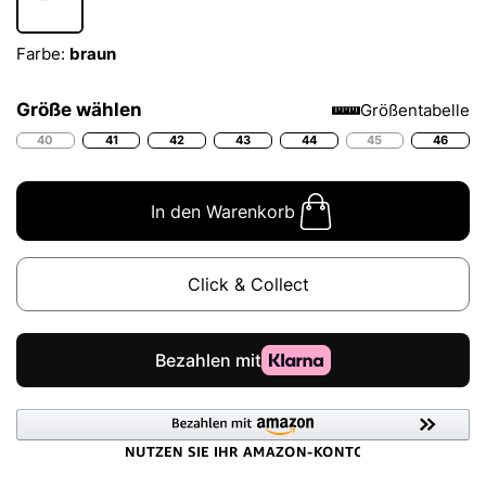
Farbe:
braun
Größe wählen
Größentabelle
40
41
42
43
44
45
46
In den Warenkorb
Click & Collect