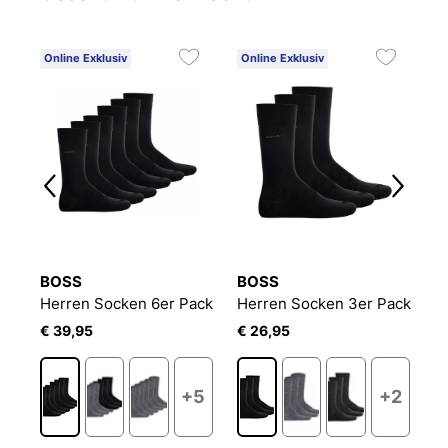
Online Exklusiv
Online Exklusiv
BOSS
BOSS
B
Herren Socken 3er Pack 1/2 TERRY COTTON CREW
Herren Socken 6er Pack
Herren Socken 3er Pack
D
€ 39,95
€ 26,95
€
+5
+2