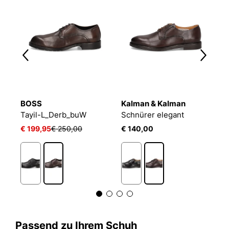
BOSS
Kalman & Kalman
B
Tayil-L_Derb_buW
Schnürer elegant
T
€ 199,95
€ 250,00
€ 140,00
€
Passend zu Ihrem Schuh