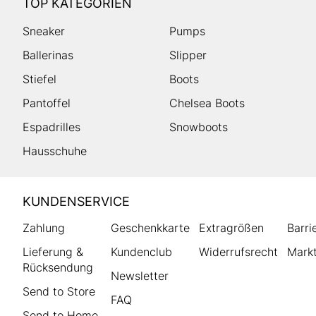
TOP KATEGORIEN
Sneaker
Pumps
Ballerinas
Slipper
Stiefel
Boots
Pantoffel
Chelsea Boots
Espadrilles
Snowboots
Hausschuhe
HUMANIC
KUNDENSERVICE
Footer
Zahlung
Geschenkkarte
Extragrößen
Barri
Lieferung &
Kundenclub
Widerrufsrecht
Markt
Rücksendung
Newsletter
Send to Store
FAQ
Send to Home