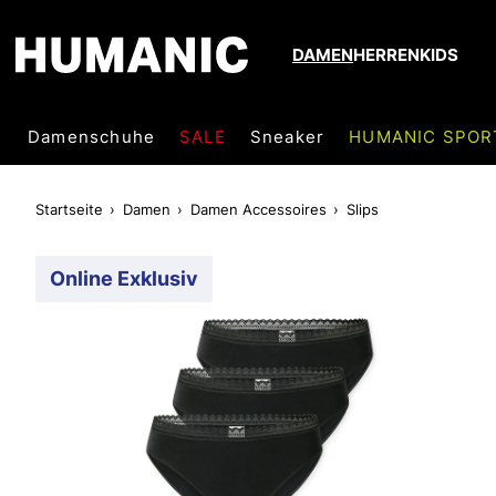
DAMEN
HERREN
KIDS
Damenschuhe
SALE
Sneaker
HUMANIC SPOR
Startseite
Damen
Damen Accessoires
Slips
Online Exklusiv