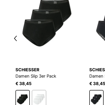
SCHIESSER
SCHIE
r Pack Double Comfort Tai 4P
Damen Slip 3er Pack
Damen S
€ 38,45
€ 38,4