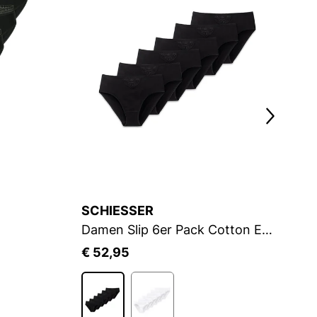
SCHIESSER
S
Damen Slip 6er Pack Cotton Essentials 6P
€ 52,95
€