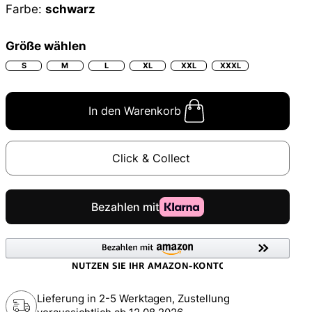
Farbe:
schwarz
Größe wählen
S
M
L
XL
XXL
XXXL
In den Warenkorb
Click & Collect
Lieferung in 2-5 Werktagen, Zustellung