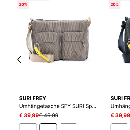
20%
20%
SURI FREY
SURI F
Umhängetasche SFY SURI Sports Marry
Umhängetasche SFY SURI Sports Marry
€ 39,99
€ 49,99
€ 39,9