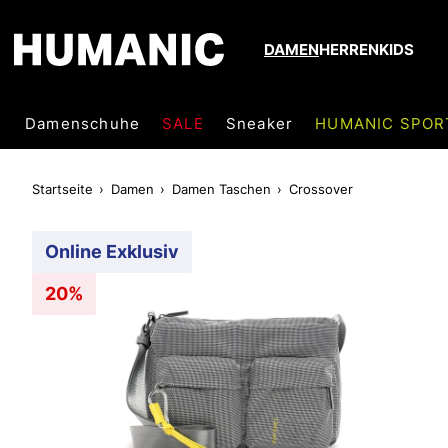
DAMEN
HERREN
KIDS
Damenschuhe
SALE
Sneaker
HUMANIC SPOR
Startseite
Damen
Damen Taschen
Crossover
Online Exklusiv
20%