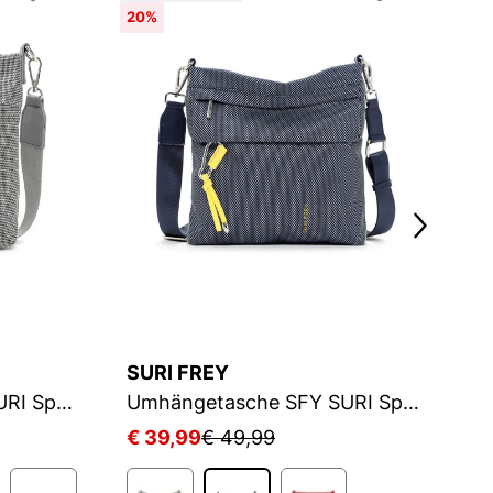
20%
2
SURI FREY
S
Umhängetasche SFY SURI Sports Marry
Umhängetasche SFY SURI Sports Marry
€ 39,99
€ 49,99
€