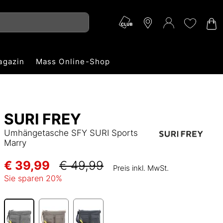
agazin
Mass Online-Shop
SURI FREY
Umhängetasche SFY SURI Sports
Marry
€ 39,99
€ 49,99
Preis inkl. MwSt.
Sie sparen
20
%