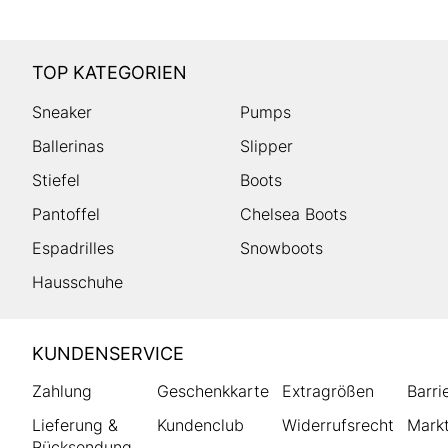
TOP KATEGORIEN
Sneaker
Pumps
Ballerinas
Slipper
Stiefel
Boots
Pantoffel
Chelsea Boots
Espadrilles
Snowboots
Hausschuhe
HUMANIC
KUNDENSERVICE
Footer
Zahlung
Geschenkkarte
Extragrößen
Barri
Lieferung &
Kundenclub
Widerrufsrecht
Markt
Rücksendung