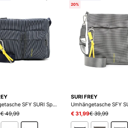
20%
REY
SURI FREY
Umhängetasche SFY SURI Sports Marry
9
€ 49,99
€ 31,99
€ 39,99