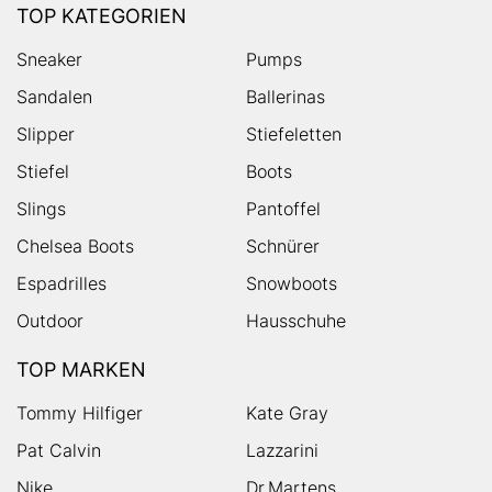
TOP KATEGORIEN
Sneaker
Pumps
Sandalen
Ballerinas
Slipper
Stiefeletten
Stiefel
Boots
Slings
Pantoffel
Chelsea Boots
Schnürer
Espadrilles
Snowboots
Outdoor
Hausschuhe
TOP MARKEN
Tommy Hilfiger
Kate Gray
Pat Calvin
Lazzarini
Nike
Dr.Martens