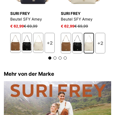
SURI FREY
SURI FREY
S
Beutel SFY Amey
Beutel SFY Amey
B
€ 62,99
€ 69,99
€ 62,99
€ 69,99
€
+2
+2
Mehr von der Marke