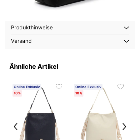
Produkthinweise
Versand
Ähnliche Artikel
Online Exklusiv
Online Exklusiv
O
10%
10%
1