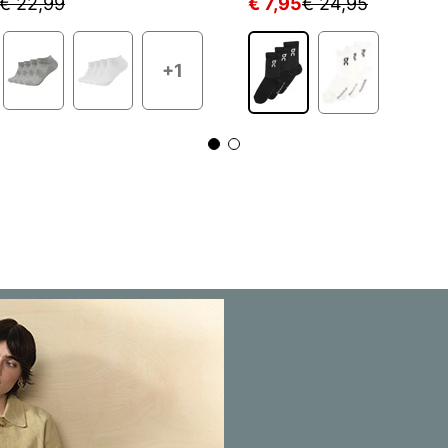
€ 22,99
€ 7,95
€ 24,95
+1