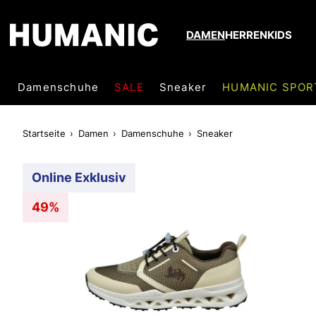
DAMEN
HERREN
KIDS
Damenschuhe
SALE
Sneaker
HUMANIC SPOR
Startseite
Damen
Damenschuhe
Sneaker
Online Exklusiv
49%