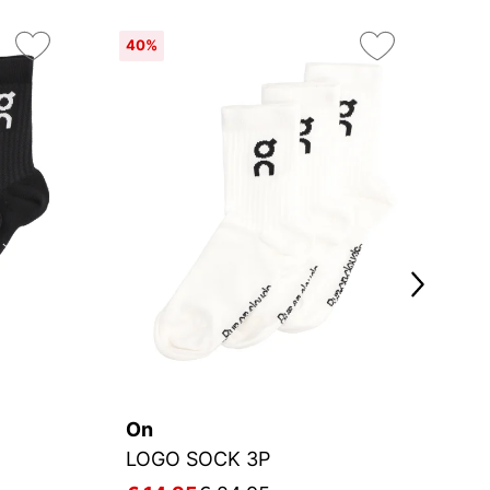
40%
On
2
On
C
LOGO SOCK 3P
S