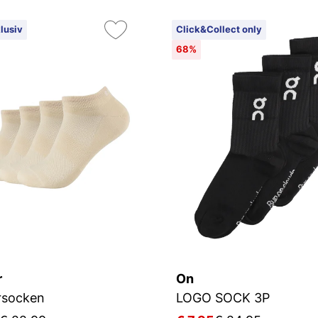
lusiv
Click&Collect only
68%
r
On
rsocken
LOGO SOCK 3P