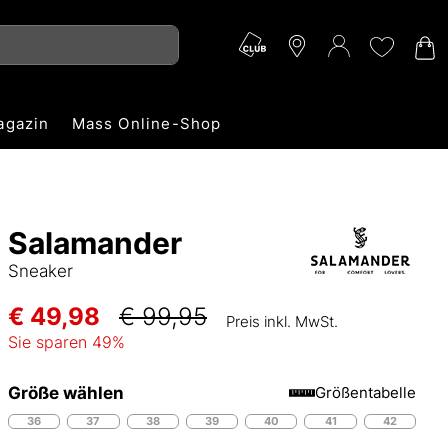
agazin
Mass Online-Shop
Salamander
Sneaker
€ 49,98
€ 99,95
Preis inkl. MwSt.
Sie sparen
49
%
Größe wählen
Größentabelle
36
37
38
39
40
41
42