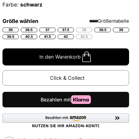
Farbe:
schwarz
Größe wählen
Größentabelle
36
36.5
37
37.5
38
38.5
39
39.5
40.5
41.5
42
42.5
In den Warenkorb
Click & Collect