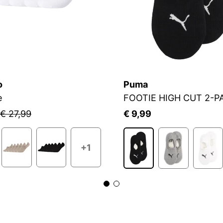
o
Puma
e
FOOTIE HIGH CUT 2-P
€ 27,99
€ 9,99
+1