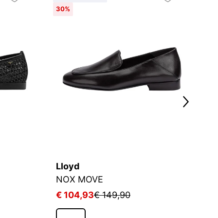
30%
Lloyd
S
NOX MOVE
Sl
€ 104,93
€ 149,90
€