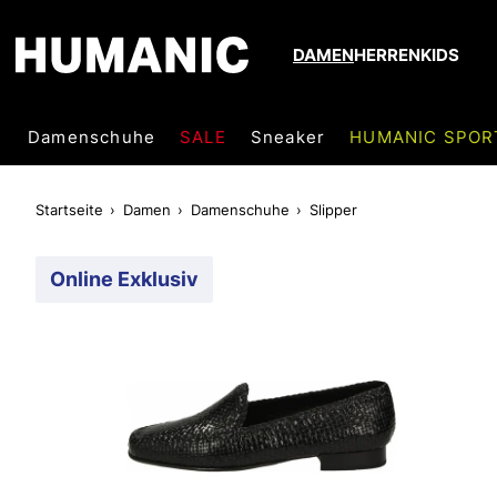
DAMEN
HERREN
KIDS
Damenschuhe
SALE
Sneaker
HUMANIC SPOR
Startseite
Damen
Damenschuhe
Slipper
Online Exklusiv