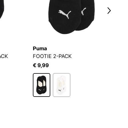
Puma
C
ACK
FOOTIE 2-PACK
Fü
€ 9,99
€ 