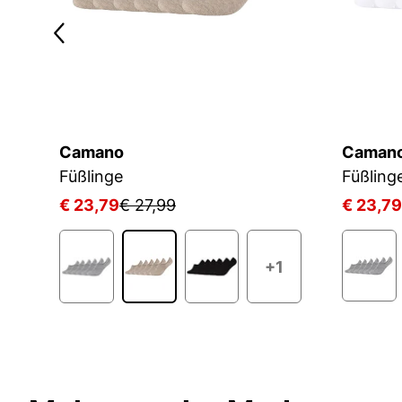
Camano
Caman
Füßlinge
Füßling
€ 23,79
€ 27,99
€ 23,79
+1