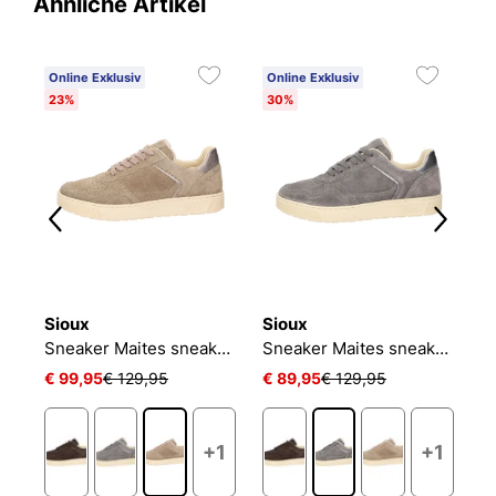
Ähnliche Artikel
Online Exklusiv
Online Exklusiv
O
23%
30%
Sioux
Sioux
R
neaker Tedroso-DA-712
Sneaker Maites sneaker 004
Sneaker Maites sneaker 004
S
€ 99,95
€ 129,95
€ 89,95
€ 129,95
€
+1
+1