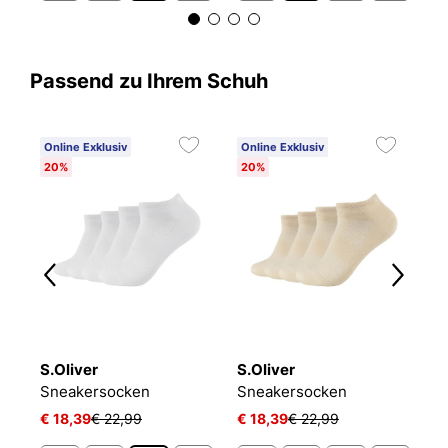
Passend zu Ihrem Schuh
Online Exklusiv
Online Exklusiv
C
20%
20%
6
S.Oliver
S.Oliver
O
NIKE EVERYDAY CUSHIONED
Sneakersocken
Sneakersocken
L
€ 18,39
€ 22,99
€ 18,39
€ 22,99
€ 