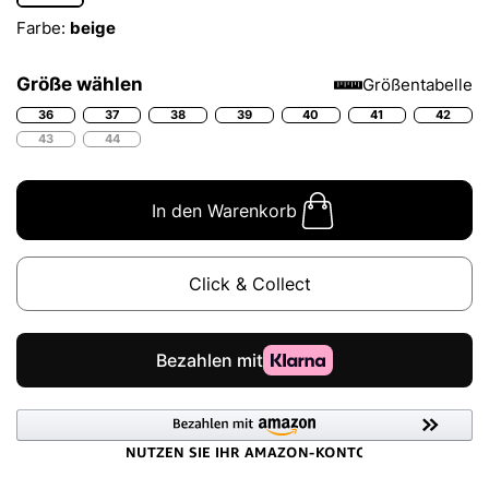
Farbe:
beige
Größe wählen
Größentabelle
36
37
38
39
40
41
42
43
44
In den Warenkorb
Click & Collect