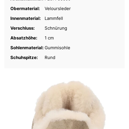
Obermaterial:
Veloursleder
Innenmaterial:
Lammfell
Verschluss:
Schnürung
Absatzhöhe:
1 cm
Sohlenmaterial:
Gummisohle
Schuhspitze:
Rund