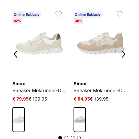
Online Exklusiv
Online Exklusiv
O
42%
39%
2
Sioux
Sioux
S
Sneaker Mokrunner-D-018
Sneaker Mokrunner-D-018
€ 79,95
€ 139,95
€ 84,95
€ 139,95
€