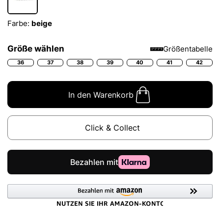
Farbe:
beige
Größe wählen
Größentabelle
36
37
38
39
40
41
42
In den Warenkorb
Click & Collect