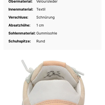
Obermaterial:
Veloursleder
Innenmaterial:
Textil
Verschluss:
Schnürung
Absatzhöhe:
1 cm
Sohlenmaterial:
Gummisohle
Schuhspitze:
Rund