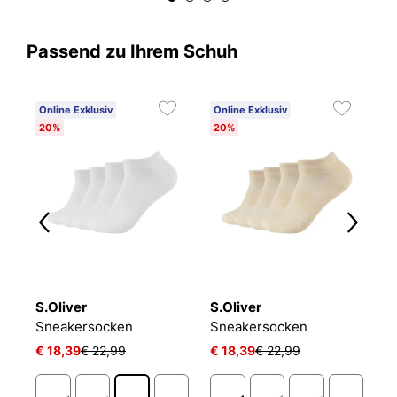
Passend zu Ihrem Schuh
Online Exklusiv
Online Exklusiv
C
20%
20%
6
S.Oliver
S.Oliver
O
NIKE EVERYDAY CUSHIONED
Sneakersocken
Sneakersocken
L
€ 18,39
€ 22,99
€ 18,39
€ 22,99
€ 