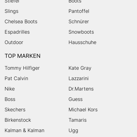
Stiefel
Boots
Slings
Pantoffel
Chelsea Boots
Schnürer
Espadrilles
Snowboots
Outdoor
Hausschuhe
TOP MARKEN
Tommy Hilfiger
Kate Gray
Pat Calvin
Lazzarini
Nike
Dr.Martens
Boss
Guess
Skechers
Michael Kors
Birkenstock
Tamaris
Kalman & Kalman
Ugg