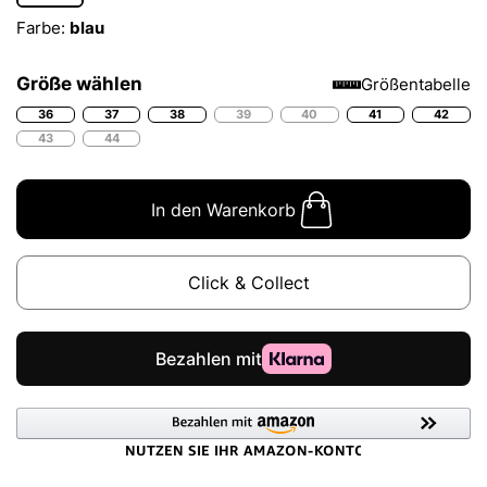
Farbe:
blau
Größe wählen
Größentabelle
36
37
38
39
40
41
42
43
44
In den Warenkorb
Click & Collect