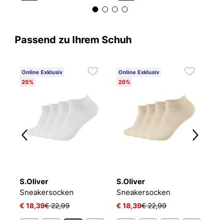
Passend zu Ihrem Schuh
Online Exklusiv
Online Exklusiv
C
20%
20%
6
S.Oliver
S.Oliver
O
NIKE EVERYDAY CUSHIONED
Sneakersocken
Sneakersocken
L
€ 18,39
€ 22,99
€ 18,39
€ 22,99
€ 