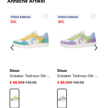
Ähnliche Artikel
Online Exklusiv
Online Exklusiv
O
23%
30%
3
Sioux
Sioux
S
eaker Maites sneaker 001
Sneaker Tedroso-DA-702
Sneaker Tedroso-DA-702
€ 99,95
€ 129,95
€ 89,95
€ 129,95
€