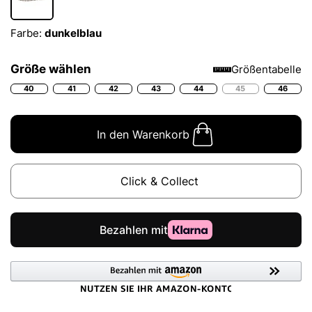
Farbe:
dunkelblau
Größe wählen
Größentabelle
40
41
42
43
44
45
46
In den Warenkorb
Click & Collect