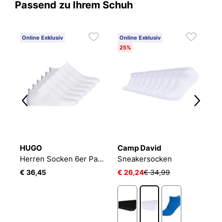
Passend zu Ihrem Schuh
Online Exklusiv
Online Exklusiv
25%
HUGO
Camp David
B
2P
Herren Socken 6er Pack 6P AS UNI CC 10260253 01
Sneakersocken
E
€ 36,45
€ 26,24
€ 34,99
€