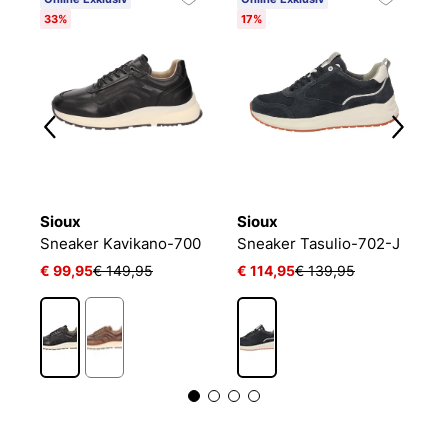
33%
17%
2
Sioux
Sioux
S
Sneaker Kavikano-700
Sneaker Tasulio-702-J
€ 99,95
€ 149,95
€ 114,95
€ 139,95
€