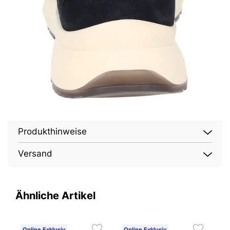
Produkthinweise
Versand
Ähnliche Artikel
Online Exklusiv
Online Exklusiv
O