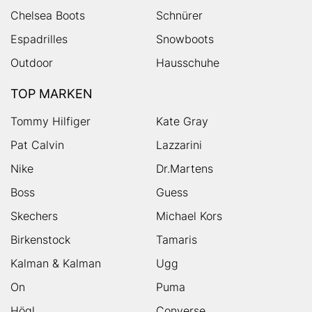
Chelsea Boots
Schnürer
Espadrilles
Snowboots
Outdoor
Hausschuhe
TOP MARKEN
Tommy Hilfiger
Kate Gray
Pat Calvin
Lazzarini
Nike
Dr.Martens
Boss
Guess
Skechers
Michael Kors
Birkenstock
Tamaris
Kalman & Kalman
Ugg
On
Puma
Högl
Converse