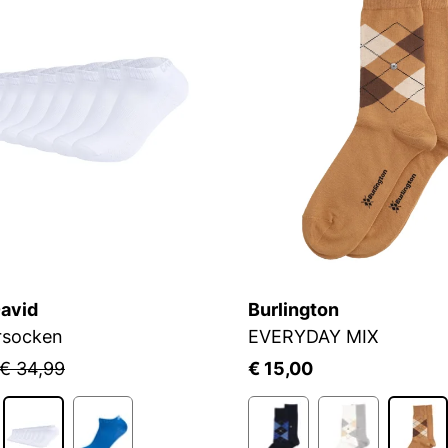
avid
Burlington
rsocken
EVERYDAY MIX
€ 34,99
€ 15,00