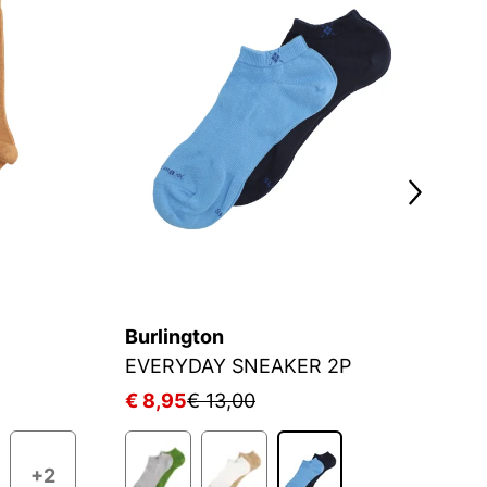
Burlington
J
EVERYDAY SNEAKER 2P
S
€ 8,95
€ 13,00
€
+2