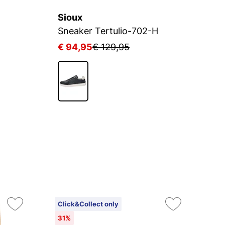
Sioux
S
Sneaker Tertulio-702-H
S
€ 94,95
€ 129,95
€
Click&Collect only
On
31%
2