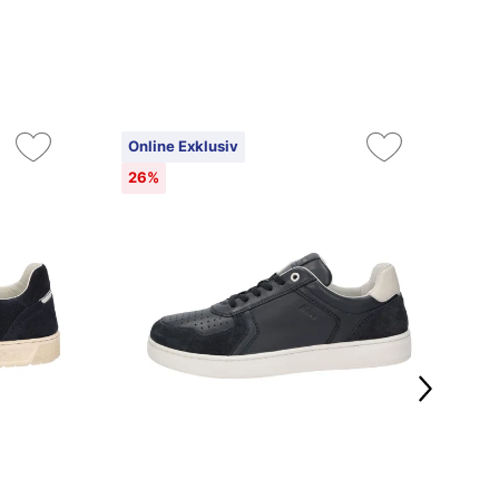
Online Exklusiv
On
26%
3