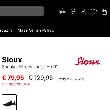
agazin
Mass Online-Shop
Sioux
Sneaker Maites sneak-H 001
€ 79,95
€ 129,95
Preis inkl. MwSt.
Sie sparen
38
%