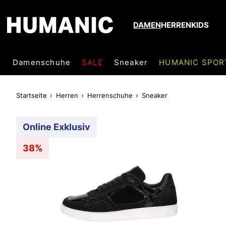
DAMEN
HERREN
KIDS
Damenschuhe
SALE
Sneaker
HUMANIC SPOR
Startseite
Herren
Herrenschuhe
Sneaker
Online Exklusiv
38%