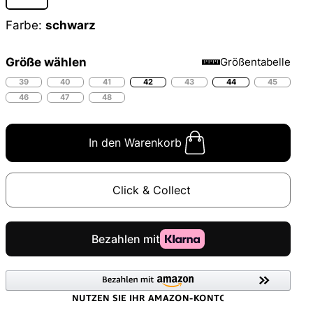
Farbe:
schwarz
Größe wählen
Größentabelle
39
40
41
42
43
44
45
46
47
48
In den Warenkorb
Click & Collect