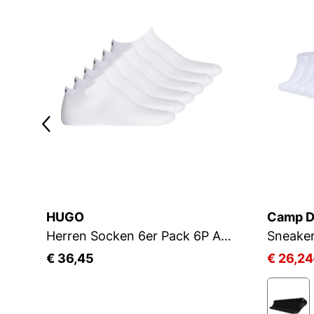
HUGO
Camp D
Herren Socken 6er Pack 6P AS UNI CC 10260253 01
Sneake
€ 36,45
€ 26,24