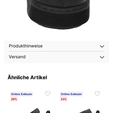
Produkthinweise
Versand
Ähnliche Artikel
Online Exklusiv
Online Exklusiv
O
26%
23%
3