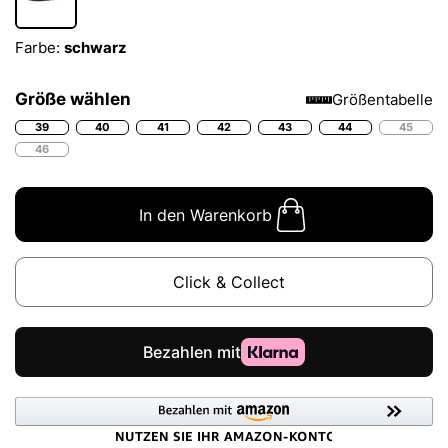
Farbe:
schwarz
Größe wählen
Größentabelle
39
40
41
42
43
44
45
46
In den Warenkorb
Click & Collect