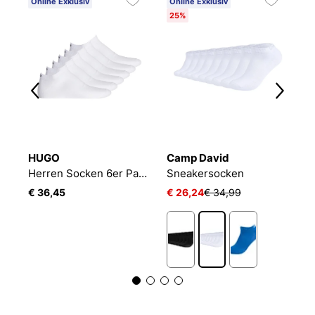
Online Exklusiv
Online Exklusiv
25%
HUGO
Camp David
B
2P
Herren Socken 6er Pack 6P AS UNI CC 10260253 01
Sneakersocken
E
€ 36,45
€ 26,24
€ 34,99
€