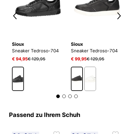
Sioux
Sioux
S
METRO (X-MOTION PLUS)
Sneaker Tedroso-704
Sneaker Tedroso-704
€ 94,95
€ 129,95
€ 99,95
€ 129,95
€
1
Passend zu Ihrem Schuh