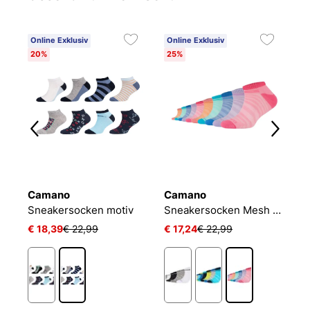
Online Exklusiv
Online Exklusiv
20%
25%
Camano
Camano
P
PLAIN QUARTER 3-PACK
Sneakersocken motiv
Sneakersocken Mesh Ventilation
J
€ 18,39
€ 22,99
€ 17,24
€ 22,99
€ 