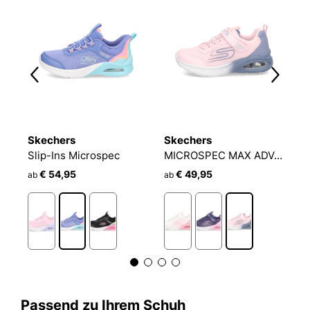
Skechers
Skechers
S
ERS SLIP-INS: GLIDE-STEP + - …
Slip-Ins Microspec
MICROSPEC MAX ADVANCE
€ 54,95
€ 49,95
ab
ab
a
Passend zu Ihrem Schuh