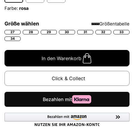
Farbe:
rosa
Größe wählen
Größentabelle
27
28
29
30
31
32
33
34
In den Warenkorb
Click & Collect