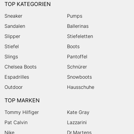
TOP KATEGORIEN
Sneaker
Pumps
Sandalen
Ballerinas
Slipper
Stiefeletten
Stiefel
Boots
Slings
Pantoffel
Chelsea Boots
Schnürer
Espadrilles
Snowboots
Outdoor
Hausschuhe
TOP MARKEN
Tommy Hilfiger
Kate Gray
Pat Calvin
Lazzarini
Nike
Dr.Martens