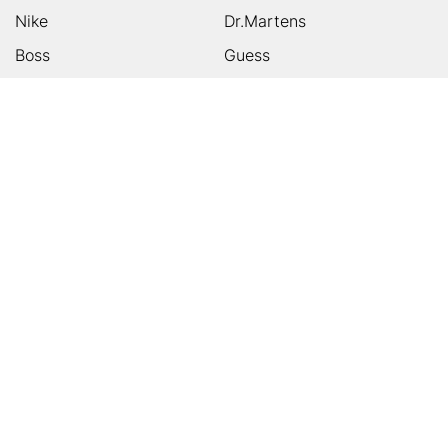
Nike
Dr.Martens
Boss
Guess
Skechers
Michael Kors
Birkenstock
Tamaris
Kalman & Kalman
Ugg
On
Puma
Högl
Converse
HUMANIC
Kundenservice
Footer
Zahlungsarten
Sicher einkaufen
Versandarten
Über uns
Storefinder
App
Karriere & Jobs