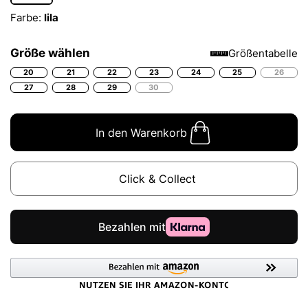
Farbe:
lila
Größe wählen
Größentabelle
20
21
22
23
24
25
26
27
28
29
30
In den Warenkorb
Click & Collect