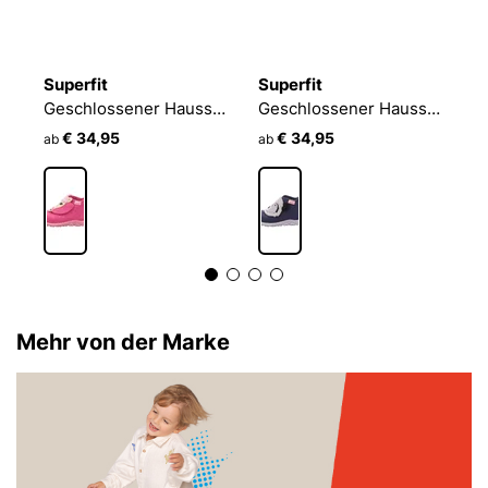
Superfit
Superfit
S
Geschlossener Hausschuh HAPPY OCTI
Geschlossener Hausschuh HAPPY OCTI
H
€ 34,95
€ 34,95
ab
ab
a
Mehr von der Marke