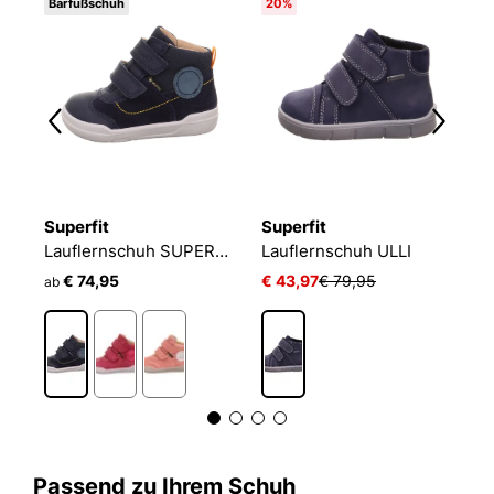
Barfußschuh
20%
3
Superfit
Superfit
S
Lauflernschuh SUPERFREE
Lauflernschuh ULLI
€ 74,95
€ 43,97
€ 79,95
€
ab
Passend zu Ihrem Schuh