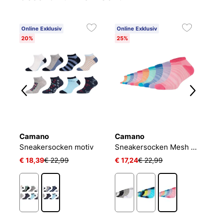
Online Exklusiv
Online Exklusiv
20%
25%
Camano
Camano
P
Jungen Socken 5er Pack Legwear Teens
Sneakersocken motiv
Sneakersocken Mesh Ventilation
J
€ 18,39
€ 22,99
€ 17,24
€ 22,99
€ 