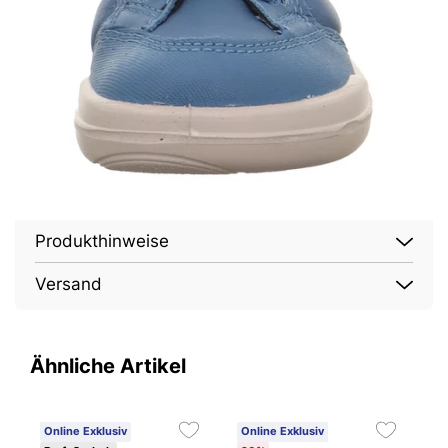
Produkthinweise
Versand
Ähnliche Artikel
Online Exklusiv
Online Exklusiv
O