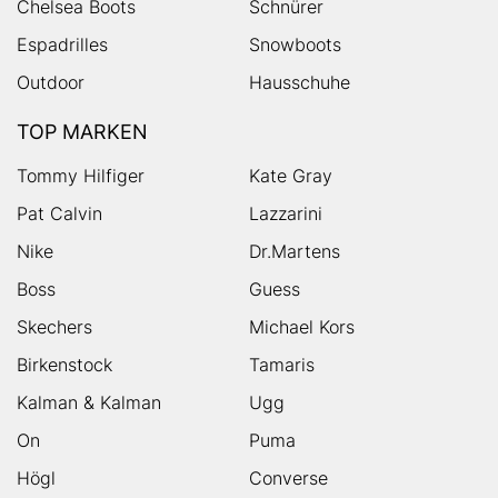
Chelsea Boots
Schnürer
Espadrilles
Snowboots
Outdoor
Hausschuhe
TOP MARKEN
Tommy Hilfiger
Kate Gray
Pat Calvin
Lazzarini
Nike
Dr.Martens
Boss
Guess
Skechers
Michael Kors
Birkenstock
Tamaris
Kalman & Kalman
Ugg
On
Puma
Högl
Converse