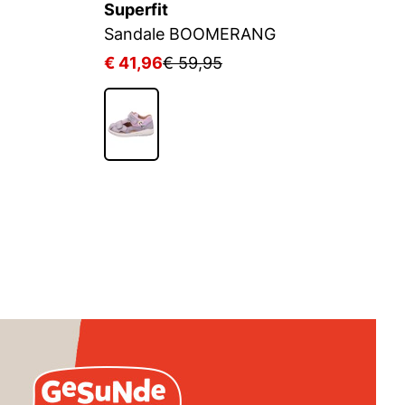
Superfit
Su
Sandale BOOMERANG
S
€ 41,96
€ 59,95
€