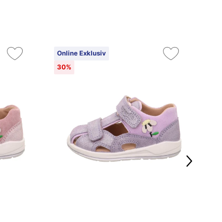
Online Exklusiv
On
30%
3