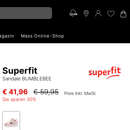
agazin
Mass Online-Shop
Superfit
Sandale BUMBLEBEE
€ 41,96
€ 59,95
Preis inkl. MwSt.
Sie sparen
30
%