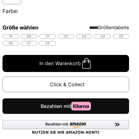
Farbe:
Größe wählen
Größentabelle
19
20
21
22
23
24
25
26
27
28
In den Warenkorb
Click & Collect