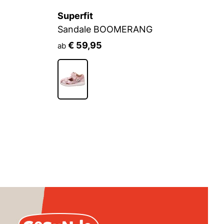
Superfit
Su
Sandale BOOMERANG
S
€ 59,95
€
ab