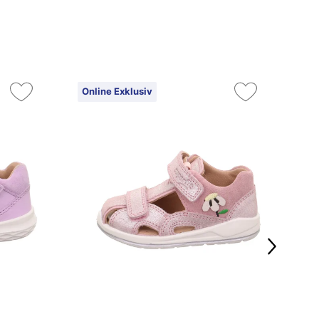
Online Exklusiv
On
3