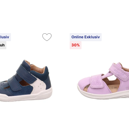
lusiv
Online Exklusiv
huh
30%