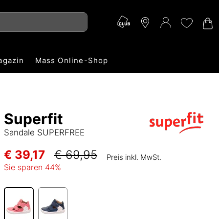
agazin
Mass Online-Shop
Superfit
Sandale SUPERFREE
€ 39,17
€ 69,95
Preis inkl. MwSt.
Sie sparen
44
%