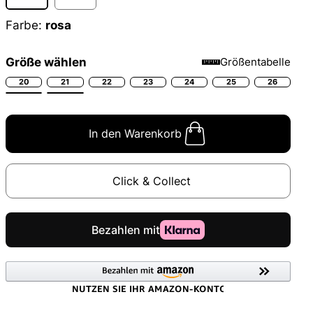
Farbe:
rosa
Größe wählen
Größentabelle
20
21
22
23
24
25
26
In den Warenkorb
Click & Collect