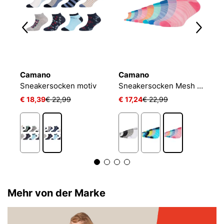
Camano
Camano
P
Kinder Sneakersocken originals Motiv 6er Pack
Sneakersocken motiv
Sneakersocken Mesh Ventilation
J
€ 18,39
€ 22,99
€ 17,24
€ 22,99
€ 
Mehr von der Marke