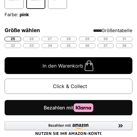
Farbe:
pink
Größe wählen
Größentabelle
25
26
27
28
29
30
31
32
33
34
35
36
37
38
In den Warenkorb
Click & Collect