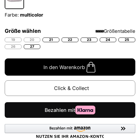
Farbe:
multicolor
Größe wählen
Größentabelle
19
20
21
22
23
24
25
26
27
In den Warenkorb
Click & Collect