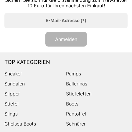
Sichern Sie sich für die Erstanmeldung zum Newsletter
10 Euro für Ihren nächsten Einkauf!
E-Mail-Adresse
(*)
Anmelden
TOP KATEGORIEN
Sneaker
Pumps
Sandalen
Ballerinas
Slipper
Stiefeletten
Stiefel
Boots
Slings
Pantoffel
Chelsea Boots
Schnürer