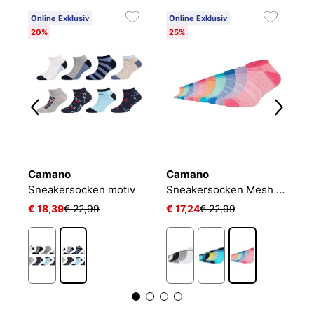
Online Exklusiv
Online Exklusiv
20%
25%
Camano
Camano
P
Jungen Socken 5er Pack Legwear Teens
Sneakersocken motiv
Sneakersocken Mesh Ventilation
J
€ 18,39
€ 22,99
€ 17,24
€ 22,99
€ 