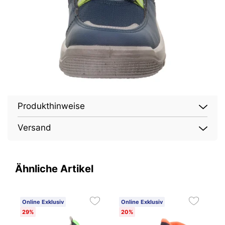
Produkthinweise
Versand
Ähnliche Artikel
Online Exklusiv
Online Exklusiv
O
29%
20%
3