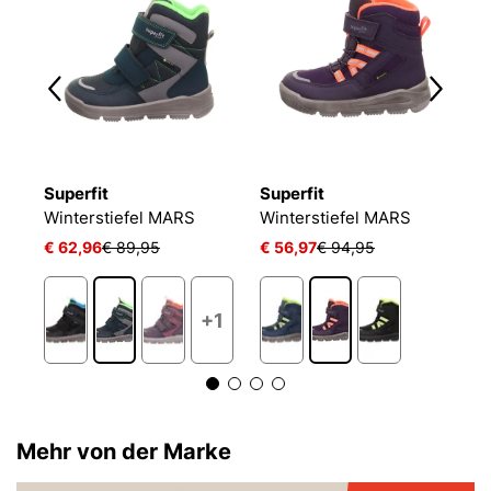
Superfit
Superfit
S
Winterstiefel MARS
Winterstiefel MARS
W
€ 62,96
€ 89,95
€ 56,97
€ 94,95
€
1
+1
Mehr von der Marke