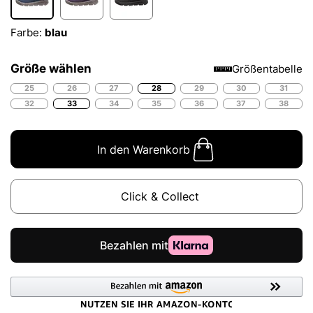
Farbe:
blau
Größe wählen
Größentabelle
25
26
27
28
29
30
31
32
33
34
35
36
37
38
In den Warenkorb
Click & Collect