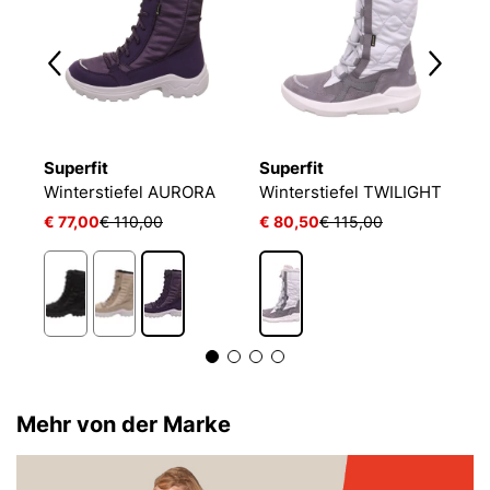
Superfit
Superfit
S
Winterstiefel AURORA
Winterstiefel TWILIGHT
W
€ 77,00
€ 110,00
€ 80,50
€ 115,00
€
Mehr von der Marke