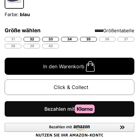
Farbe:
blau
Größe wählen
Größentabelle
31
32
33
34
35
36
37
38
39
40
In den Warenkorb
Click & Collect