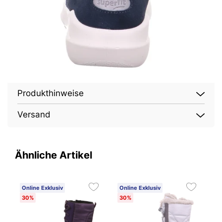
Produkthinweise
Versand
Ähnliche Artikel
Online Exklusiv
Online Exklusiv
O
30%
30%
2