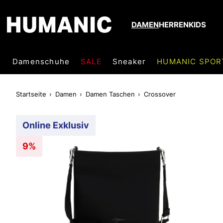
DAMEN
HERREN
KIDS
Damenschuhe
SALE
Sneaker
HUMANIC SPOR
Startseite
Damen
Damen Taschen
Crossover
Online Exklusiv
9%