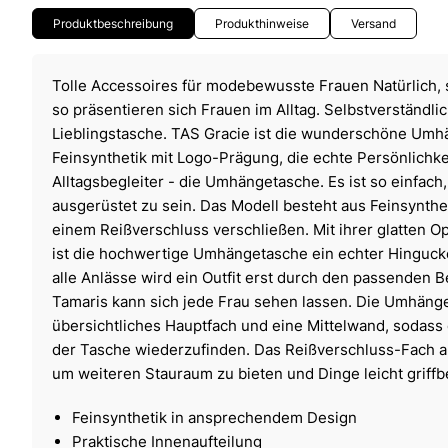
Produktbeschreibung
Produkthinweise
Versand
Tolle Accessoires für modebewusste Frauen Natürlich,
so präsentieren sich Frauen im Alltag. Selbstverständlic
Lieblingstasche. TAS Gracie ist die wunderschöne Um
Feinsynthetik mit Logo-Prägung, die echte Persönlichkei
Alltagsbegleiter - die Umhängetasche. Es ist so einfach
ausgerüstet zu sein. Das Modell besteht aus Feinsynthet
einem Reißverschluss verschließen. Mit ihrer glatten 
ist die hochwertige Umhängetasche ein echter Hingucker
alle Anlässe wird ein Outfit erst durch den passenden Be
Tamaris kann sich jede Frau sehen lassen. Die Umhänge
übersichtliches Hauptfach und eine Mittelwand, sodass e
der Tasche wiederzufinden. Das Reißverschluss-Fach auf
um weiteren Stauraum zu bieten und Dinge leicht griffbe
Feinsynthetik in ansprechendem Design
Praktische Innenaufteilung