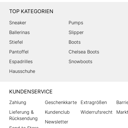
TOP KATEGORIEN
Sneaker
Pumps
Ballerinas
Slipper
Stiefel
Boots
Pantoffel
Chelsea Boots
Espadrilles
Snowboots
Hausschuhe
HUMANIC
KUNDENSERVICE
Footer
Zahlung
Geschenkkarte
Extragrößen
Barri
Lieferung &
Kundenclub
Widerrufsrecht
Markt
Rücksendung
Newsletter