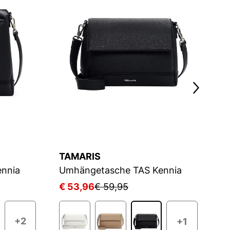
TAMARIS
S
nnia
Umhängetasche TAS Kennia
U
€ 53,96
€ 59,95
€
+2
+1