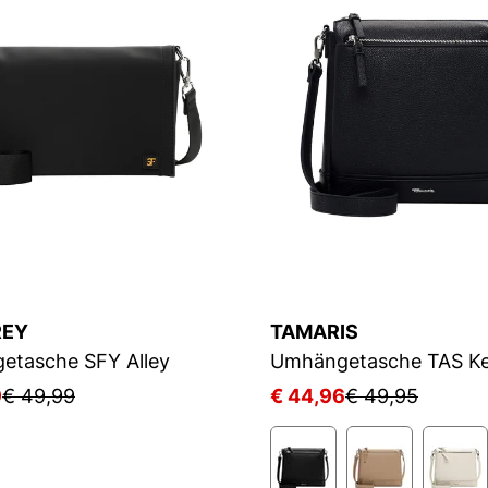
REY
TAMARIS
etasche SFY Alley
Umhängetasche TAS Ke
9
€ 49,99
€ 44,96
€ 49,95