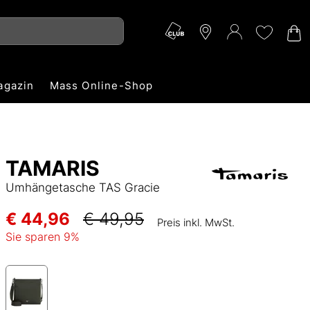
agazin
Mass Online-Shop
TAMARIS
Umhängetasche TAS Gracie
€ 44,96
€ 49,95
Preis inkl. MwSt.
Sie sparen
9
%