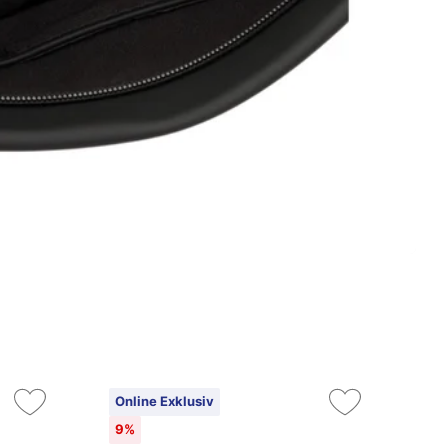
Online Exklusiv
On
9%
10