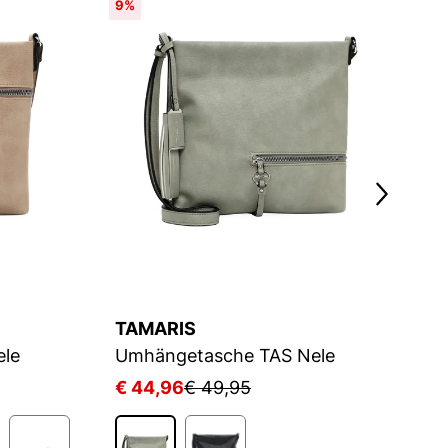
9%
TAMARIS
T
le
Umhängetasche TAS Nele
U
€ 44,96
€ 49,95
€