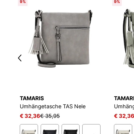
9%
9%
TAMARIS
TAMAR
Umhängetasche TAS Nele
Umhäng
€ 32,36
€ 35,95
€ 32,3
3