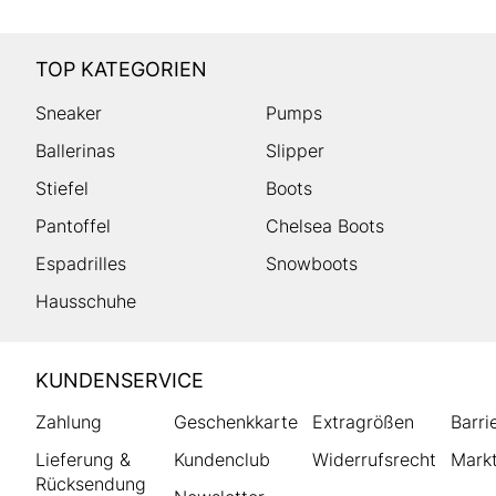
TOP KATEGORIEN
Sneaker
Pumps
Ballerinas
Slipper
Stiefel
Boots
Pantoffel
Chelsea Boots
Espadrilles
Snowboots
Hausschuhe
HUMANIC
KUNDENSERVICE
Footer
Zahlung
Geschenkkarte
Extragrößen
Barri
Lieferung &
Kundenclub
Widerrufsrecht
Markt
Rücksendung