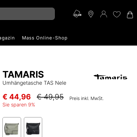
agazin
Mass Online-Shop
TAMARIS
Umhängetasche TAS Nele
€ 44,96
€ 49,95
Preis inkl. MwSt.
Sie sparen
9
%