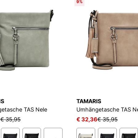
9%
IS
TAMARIS
etasche TAS Nele
Umhängetasche TAS Ne
6
€ 35,95
€ 32,36
€ 35,95