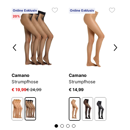
Online Exklusiv
Online Exklusiv
20%
Camano
Camano
W
Strumpfhose SHAPE & ACTIVE
Strumpfhose
Strumpfhose
S
€ 19,99
€ 24,99
€ 14,99
€