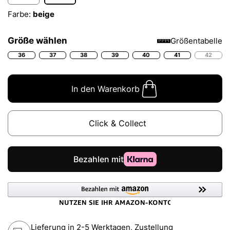
Farbe:
beige
Größe wählen
Größentabelle
36
37
38
39
40
41
42
In den Warenkorb
Click & Collect
Lieferung in 2-5 Werktagen, Zustellung