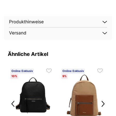
Produkthinweise
Versand
Ähnliche Artikel
Online Exklusiv
Online Exklusiv
O
10%
9%
1