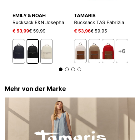
EMILY & NOAH
TAMARIS
E
a
Rucksack E&N Josepha
Rucksack TAS Fabrizia
R
€ 53,99
€ 59,99
€ 53,96
€ 59,95
€
6
+6
Mehr von der Marke