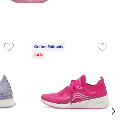
Online Exklusiv
On
34%
3