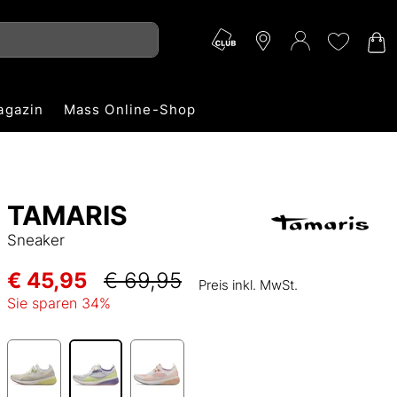
agazin
Mass Online-Shop
TAMARIS
Sneaker
€ 45,95
€ 69,95
Preis inkl. MwSt.
Sie sparen
34
%