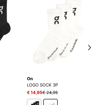
2
On
C
LOGO SOCK 3P
S
€ 14,95
€ 24,95
€