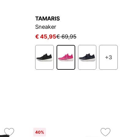
TAMARIS
T
Sneaker
S
€ 45,95
€ 69,95
€
+3
40%
On