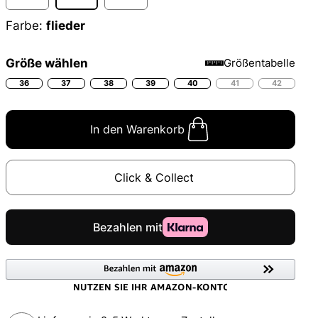
Farbe:
flieder
Größe wählen
Größentabelle
36
37
38
39
40
41
42
In den Warenkorb
Click & Collect