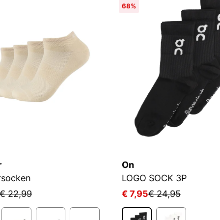
68%
r
On
rsocken
LOGO SOCK 3P
€ 22,99
€ 7,95
€ 24,95