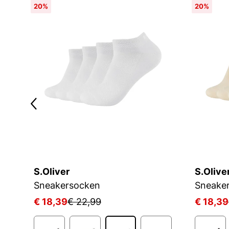
20%
20%
S.Oliver
S.Olive
D
Sneakersocken
Sneake
€ 18,39
€ 22,99
€ 18,39