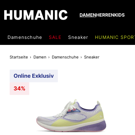
DAMEN
HERREN
KIDS
Damenschuhe
SALE
Sneaker
HUMANIC SPOR
Startseite
Damen
Damenschuhe
Sneaker
Online Exklusiv
34%