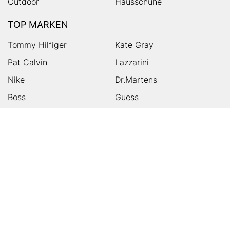
Outdoor
Hausschuhe
TOP MARKEN
Tommy Hilfiger
Kate Gray
Pat Calvin
Lazzarini
Nike
Dr.Martens
Boss
Guess
Skechers
Michael Kors
Birkenstock
Tamaris
Kalman & Kalman
Ugg
On
Puma
Högl
Converse
HUMANIC
Kundenservice
Footer