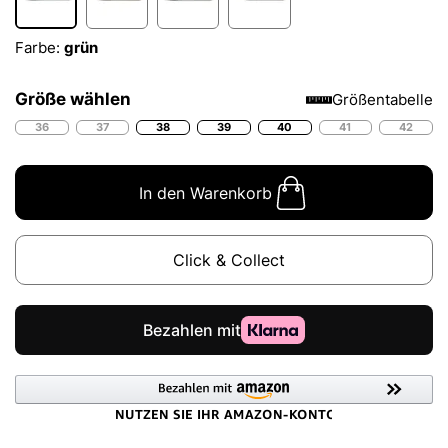
Farbe:
grün
Größe wählen
Größentabelle
36
37
38
39
40
41
42
In den Warenkorb
Click & Collect