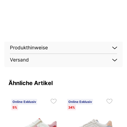
Produkthinweise
Versand
Ähnliche Artikel
Online Exklusiv
Online Exklusiv
O
5%
34%
3