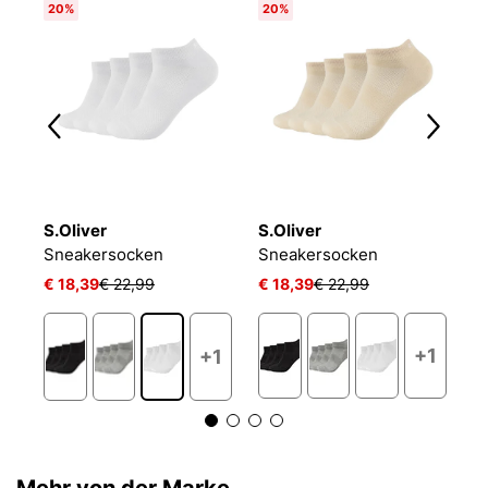
20%
20%
6
S.Oliver
S.Oliver
O
NIKE EVERYDAY CUSHIONED
Sneakersocken
Sneakersocken
L
€ 18,39
€ 22,99
€ 18,39
€ 22,99
€ 
+1
+1
Mehr von der Marke