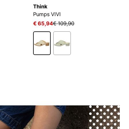
Think
T
Pumps VIVI
P
€ 65,94
€ 109,90
€