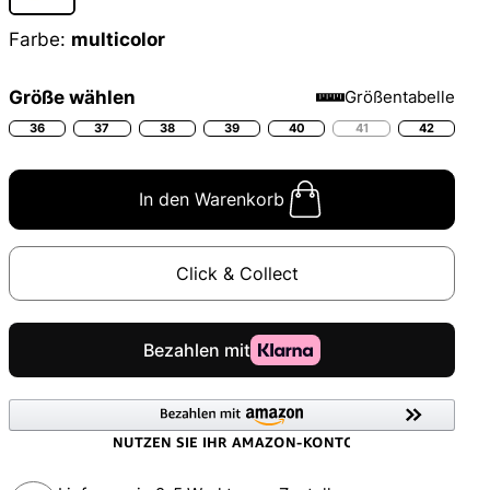
Farbe:
multicolor
Größe wählen
Größentabelle
36
37
38
39
40
41
42
In den Warenkorb
Click & Collect