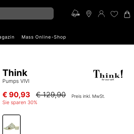
agazin
Mass Online-Shop
Think
Pumps VIVI
€ 90,93
€ 129,90
Preis inkl. MwSt.
Sie sparen
30
%