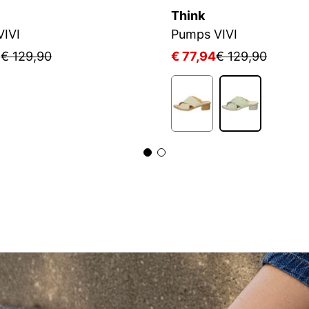
Think
VIVI
Pumps VIVI
3
€ 129,90
€ 77,94
€ 129,90