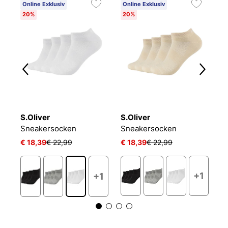
Online Exklusiv
Online Exklusiv
C
20%
20%
6
S.Oliver
S.Oliver
O
NIKE EVERYDAY CUSHIONED
Sneakersocken
Sneakersocken
L
€ 18,39
€ 22,99
€ 18,39
€ 22,99
€ 
+1
+1