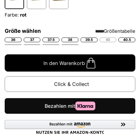
Farbe:
rot
Größe wählen
Größentabelle
36
37
37.5
38
39.5
40
40.5
In den Warenkorb
Click & Collect