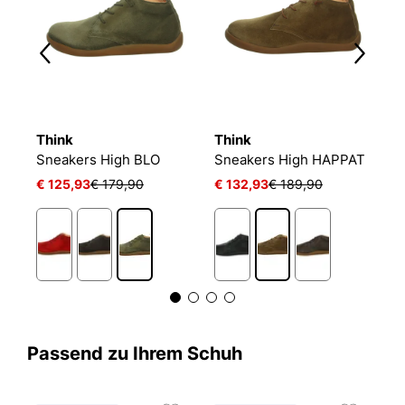
Think
Think
T
Sneakers High BLO
Sneakers High HAPPAT
S
€ 125,93
€ 179,90
€ 132,93
€ 189,90
€
Passend zu Ihrem Schuh