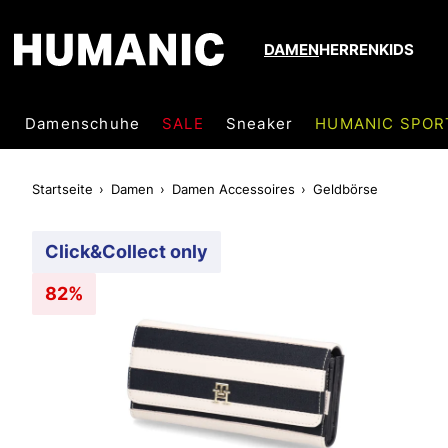
DAMEN
HERREN
KIDS
Damenschuhe
SALE
Sneaker
HUMANIC SPOR
Startseite
Damen
Damen Accessoires
Geldbörse
Click&Collect only
82%