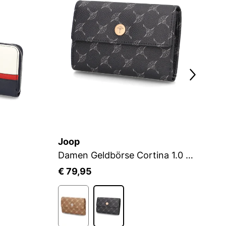
Joop
T
Damen Geldbörse Cortina 1.0 Cosma Purse mh10f
E
€ 79,95
€