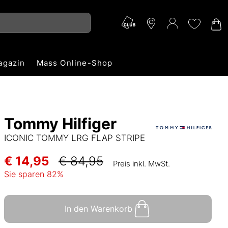
agazin
Mass Online-Shop
Tommy Hilfiger
ICONIC TOMMY LRG FLAP STRIPE
€ 14,95
€ 84,95
Preis inkl. MwSt.
Sie sparen
82
%
In den Warenkorb