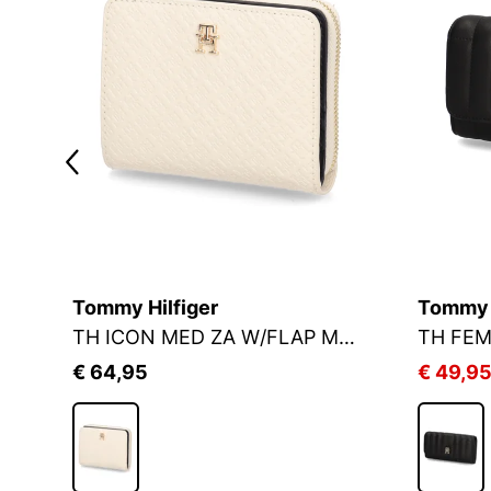
Tommy Hilfiger
Tommy H
TH ICON MED ZA W/FLAP MONO
TH FEM
€ 64,95
€ 49,9