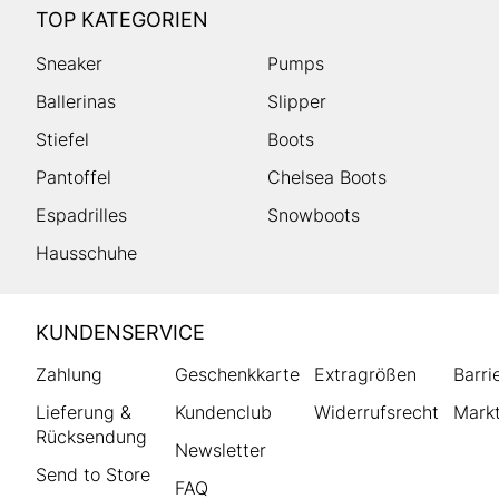
TOP KATEGORIEN
Sneaker
Pumps
Ballerinas
Slipper
Stiefel
Boots
Pantoffel
Chelsea Boots
Espadrilles
Snowboots
Hausschuhe
HUMANIC
KUNDENSERVICE
Footer
Zahlung
Geschenkkarte
Extragrößen
Barri
Lieferung &
Kundenclub
Widerrufsrecht
Markt
Rücksendung
Newsletter
Send to Store
FAQ