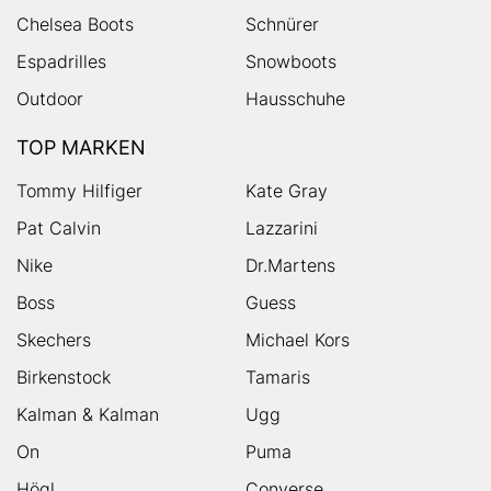
Chelsea Boots
Schnürer
Espadrilles
Snowboots
Outdoor
Hausschuhe
TOP MARKEN
Tommy Hilfiger
Kate Gray
Pat Calvin
Lazzarini
Nike
Dr.Martens
Boss
Guess
Skechers
Michael Kors
Birkenstock
Tamaris
Kalman & Kalman
Ugg
On
Puma
Högl
Converse