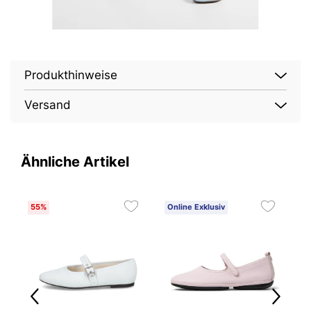
Produkthinweise
Versand
Ähnliche Artikel
55%
Online Exklusiv
O