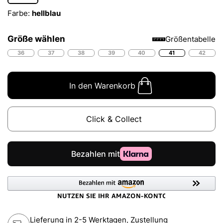
Farbe:
hellblau
Größe wählen
Größentabelle
36
37
38
39
40
41
42
In den Warenkorb
Click & Collect
Lieferung in 2-5 Werktagen, Zustellung