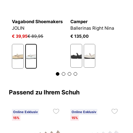
rs
Vagabond Shoemakers
Camper
T
JOLIN
Ballerinas Right Nina
Ba
€ 39,95
€ 89,95
€ 135,00
€
Passend zu Ihrem Schuh
Online Exklusiv
Online Exklusiv
15%
15%