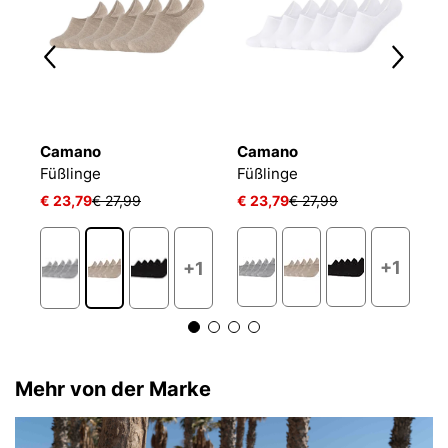
Camano
Camano
P
ACTIVE BREEZE INVISIBLE
Füßlinge
Füßlinge
€ 23,79
€ 27,99
€ 23,79
€ 27,99
€
+1
+1
Mehr von der Marke