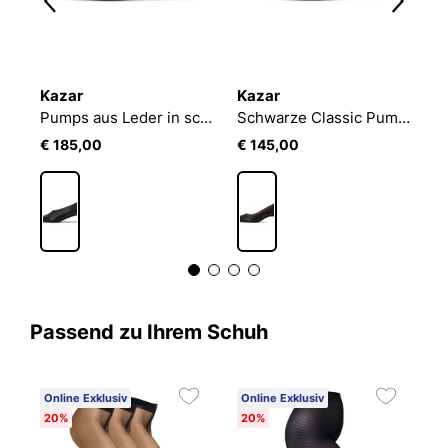
Kazar
Kazar
K
Vielseitige schwarze Pumps mit niedrigen Absätzen
Pumps aus Leder in schwarz mit geometrischem Nasenstück
Schwarze Classic Pumps mit Entenschwanzabsätzen
€ 185,00
€ 145,00
€
Passend zu Ihrem Schuh
Online Exklusiv
Online Exklusiv
O
20%
20%
2