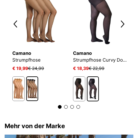
Camano
Camano
C
Strumpfhose
Strumpfhose Curvy Dots
S
€ 19,99
€ 24,99
€ 18,39
€ 22,99
€
Mehr von der Marke