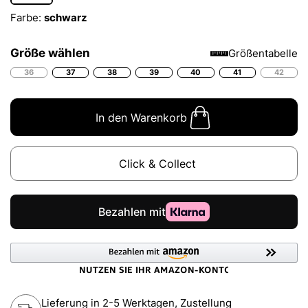
Farbe:
schwarz
Größe wählen
Größentabelle
36
37
38
39
40
41
42
In den Warenkorb
Click & Collect
Lieferung in 2-5 Werktagen, Zustellung