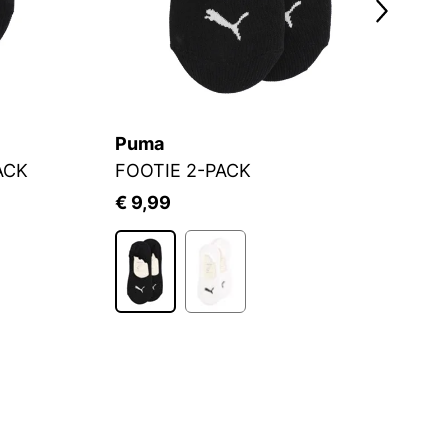
Puma
C
ACK
FOOTIE 2-PACK
Fü
€ 9,99
€ 