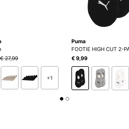
o
Puma
e
FOOTIE HIGH CUT 2-P
€ 27,99
€ 9,99
+1