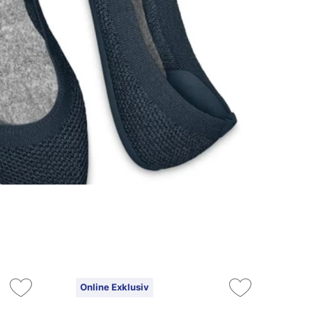
Online Exklusiv
On