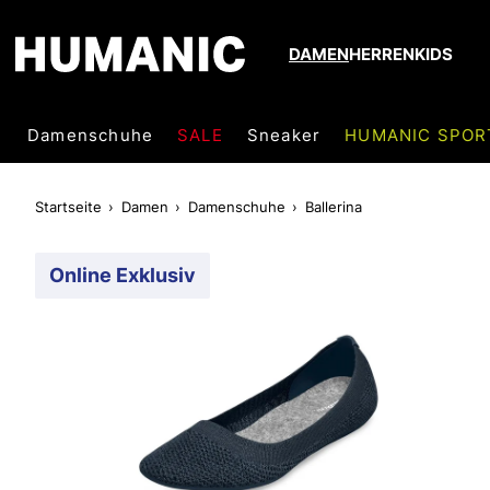
DAMEN
HERREN
KIDS
Damenschuhe
SALE
Sneaker
HUMANIC SPOR
Startseite
Damen
Damenschuhe
Ballerina
Online Exklusiv