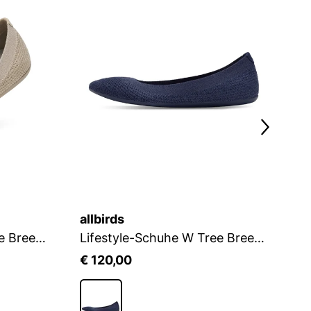
allbirds
al
Lifestyle-Schuhe W Tree Breezer
Lifestyle-Schuhe W Tree Breezer
€ 120,00
€