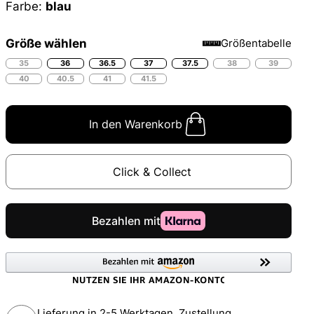
Farbe:
blau
Größe wählen
Größentabelle
35
36
36.5
37
37.5
38
39
40
40.5
41
41.5
In den Warenkorb
Click & Collect
Lieferung in 2-5 Werktagen, Zustellung