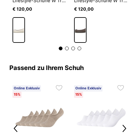
Lifestyle-Schuhe W Breezer Mary Jane
Lifestyle-Schuhe W Tree Breezer
Lifestyle-Schuhe W Tree Breezer
€ 120,00
€ 120,00
€
Passend zu Ihrem Schuh
Online Exklusiv
Online Exklusiv
15%
15%