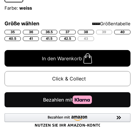
Farbe:
weiss
Größe wählen
Größentabelle
35
36
36.5
37
38
39
40
40.5
41
41.5
42.5
43
In den Warenkorb
Click & Collect