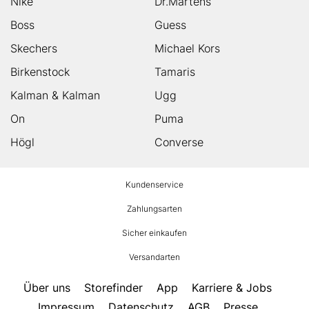
Nike
Dr.Martens
Boss
Guess
Skechers
Michael Kors
Birkenstock
Tamaris
Kalman & Kalman
Ugg
On
Puma
Högl
Converse
HUMANIC
Kundenservice
Footer
Zahlungsarten
Sicher einkaufen
Versandarten
Über uns
Storefinder
App
Karriere & Jobs
Impressum
Datenschutz
AGB
Presse