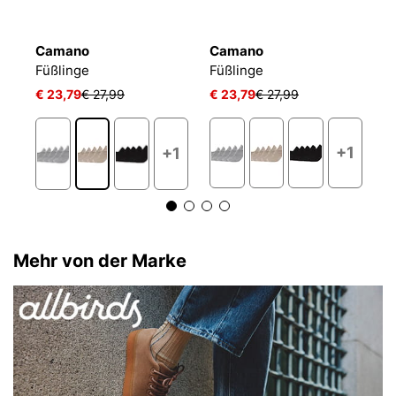
Camano
Camano
P
ACTIVE BREEZE INVISIBLE
Füßlinge
Füßlinge
€ 23,79
€ 27,99
€ 23,79
€ 27,99
€
+1
+1
Mehr von der Marke