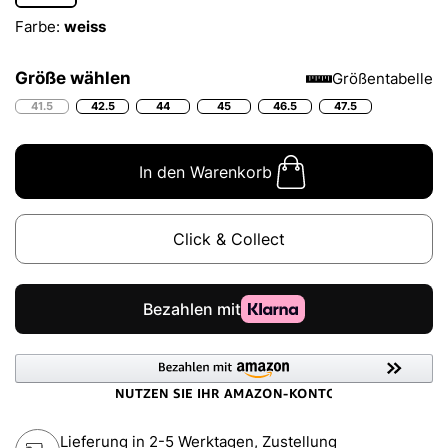
Farbe:
weiss
Größe wählen
Größentabelle
41.5
42.5
44
45
46.5
47.5
In den Warenkorb
Click & Collect
Lieferung in 2-5 Werktagen, Zustellung