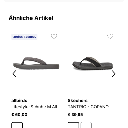
Ähnliche Artikel
Online Exklusiv
O
allbirds
Skechers
al
Y HILFIGER MOLDED LTH GVQ
Lifestyle-Schuhe M Allbirds Flip Flop
TANTRIC - COPANO
€ 60,00
€ 39,95
€