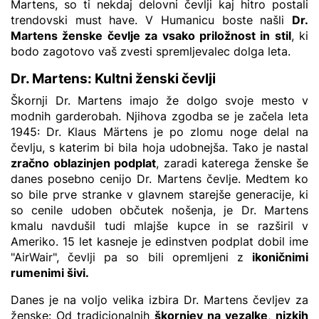
Martens, so ti nekdaj delovni čevlji kaj hitro postali
trendovski must have. V Humanicu boste našli
Dr.
Martens ženske čevlje za vsako priložnost in stil
, ki
bodo zagotovo vaš zvesti spremljevalec dolga leta.
Dr. Martens: Kultni ženski čevlji
Škornji Dr. Martens imajo že dolgo svoje mesto v
modnih garderobah. Njihova zgodba se je začela leta
1945: Dr. Klaus Märtens je po zlomu noge delal na
čevlju, s katerim bi bila hoja udobnejša. Tako je nastal
zračno oblazinjen podplat
, zaradi katerega ženske še
danes posebno cenijo Dr. Martens čevlje. Medtem ko
so bile prve stranke v glavnem starejše generacije, ki
so cenile udoben občutek nošenja, je Dr. Martens
kmalu navdušil tudi mlajše kupce in se razširil v
Ameriko. 15 let kasneje je edinstven podplat dobil ime
"AirWair", čevlji pa so bili opremljeni z
ikoničnimi
rumenimi šivi.
Danes je na voljo velika izbira Dr. Martens čevljev za
ženske: Od tradicionalnih
škornjev na vezalke
,
nizkih