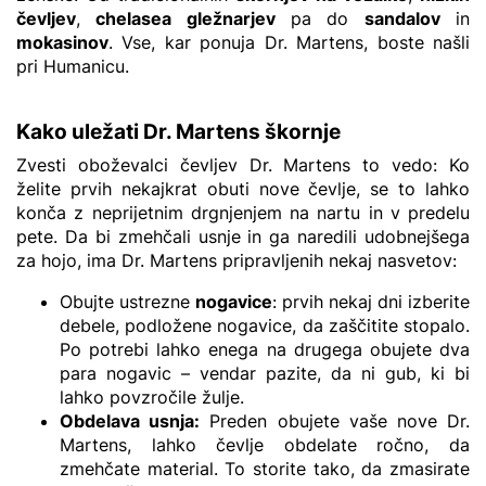
čevljev
,
chelasea gležnarjev
pa do
sandalov
in
mokasinov
. Vse, kar ponuja Dr. Martens, boste našli
pri Humanicu.
Kako uležati Dr. Martens škornje
Zvesti oboževalci čevljev Dr. Martens to vedo: Ko
želite prvih nekajkrat obuti nove čevlje, se to lahko
konča z neprijetnim drgnjenjem na nartu in v predelu
pete. Da bi zmehčali usnje in ga naredili udobnejšega
za hojo, ima Dr. Martens pripravljenih nekaj nasvetov:
Obujte ustrezne
nogavice
: prvih nekaj dni izberite
debele, podložene nogavice, da zaščitite stopalo.
Po potrebi lahko enega na drugega obujete dva
para nogavic – vendar pazite, da ni gub, ki bi
lahko povzročile žulje.
Obdelava usnja:
Preden obujete vaše nove Dr.
Martens, lahko čevlje obdelate ročno, da
zmehčate material. To storite tako, da zmasirate