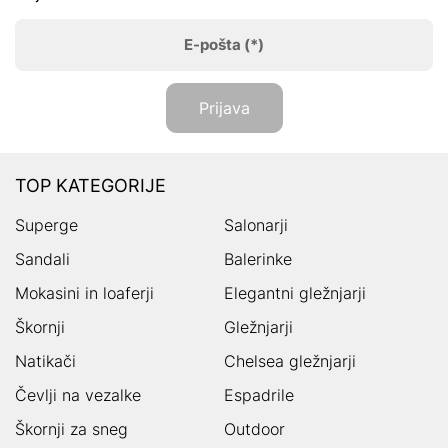
E-pošta
(*)
Prijava
TOP KATEGORIJE
Superge
Salonarji
Sandali
Balerinke
Mokasini in loaferji
Elegantni gležnjarji
Škornji
Gležnjarji
Natikači
Chelsea gležnjarji
Čevlji na vezalke
Espadrile
Škornji za sneg
Outdoor