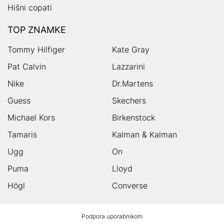
Hišni copati
TOP ZNAMKE
Tommy Hilfiger
Kate Gray
Pat Calvin
Lazzarini
Nike
Dr.Martens
Guess
Skechers
Michael Kors
Birkenstock
Tamaris
Kalman & Kalman
Ugg
On
Puma
Lloyd
Högl
Converse
HUMANIC
Podpora uporabnikom
noga