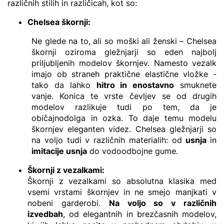
različnih stilih in različicah, kot so:
Chelsea
škornji:
Ne glede na to, ali so moški ali ženski – Chelsea
škornji oziroma gležnjarji so eden najbolj
priljubljenih modelov škornjev. Namesto vezalk
imajo ob straneh praktične elastične vložke -
tako da lahko
hitro in enostavno
smuknete
vanje. Konica te vrste čevljev se od drugih
modelov razlikuje tudi po tem, da je
običajnodolga in ozka. To daje temu modelu
škornjev eleganten videz. Chelsea gležnjarji so
na voljo tudi v različnih materialih: od
usnja
in
imitacije usnja
do vodoodbojne gume.
Škornji z vezalk
ami:
Škornji z vezalkami so absolutna klasika med
vsemi vrstami škornjev in ne smejo manjkati v
nobeni garderobi.
Na voljo so v različnih
izvedbah
, od elegantnih in brezčasnih modelov,