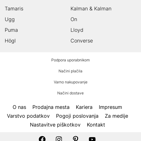
Tamaris
Kalman & Kalman
Ugg
On
Puma
Lloyd
Högl
Converse
HUMANIC
Podpora uporabnikom
noga
Načini plačila
Varno nakupovanje
Načini dostave
O nas
Prodajna mesta
Kariera
Impresum
Varstvo podatkov
Pogoji poslovanja
Za medije
Nastavitve piškotkov
Kontakt