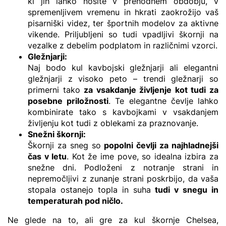
ki jih lahko nosite v prehodnem obdobju, v
spremenljivem vremenu in hkrati zaokrožijo vaš
pisarniški videz, ter športnih modelov za aktivne
vikende. Priljubljeni so tudi vpadljivi škornji na
vezalke z debelim podplatom in različnimi vzorci.
Gležnjarji:
Naj bodo kul kavbojski gležnjarji ali elegantni
gležnjarji z visoko peto – trendi gležnarji so
primerni tako
za vsakdanje življenje kot tudi za
posebne priložnosti
. Te elegantne čevlje lahko
kombinirate tako s kavbojkami v vsakdanjem
življenju kot tudi z oblekami za praznovanje.
Snežni škornji
:
Škornji za sneg so
popolni čevlji za najhladnejši
čas v letu
. Kot že ime pove, so idealna izbira za
snežne dni. Podloženi z notranje strani in
nepremočljivi z zunanje strani poskrbijo, da vaša
stopala ostanejo topla in suha
tudi v snegu in
temperaturah pod ničlo.
Ne glede na to, ali gre za kul škornje Chelsea,