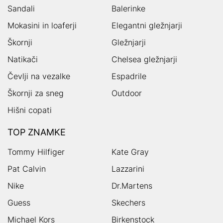
Sandali
Balerinke
Mokasini in loaferji
Elegantni gležnjarji
Škornji
Gležnjarji
Natikači
Chelsea gležnjarji
Čevlji na vezalke
Espadrile
Škornji za sneg
Outdoor
Hišni copati
TOP ZNAMKE
Tommy Hilfiger
Kate Gray
Pat Calvin
Lazzarini
Nike
Dr.Martens
Guess
Skechers
Michael Kors
Birkenstock