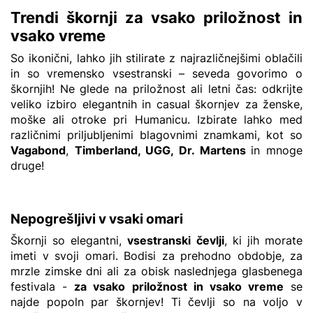
Trendi škornji za vsako priložnost in
vsako vreme
So ikonični, lahko jih stilirate z najrazličnejšimi oblačili
in so vremensko vsestranski – seveda govorimo o
škornjih! Ne glede na priložnost ali letni čas: odkrijte
veliko izbiro elegantnih in casual škornjev za ženske,
moške ali otroke pri Humanicu. Izbirate lahko med
različnimi priljubljenimi blagovnimi znamkami, kot so
Vagabond
,
Timberland
,
UGG
,
Dr. Martens
in mnoge
druge!
Nepogrešljivi v vsaki omari
Škornji so elegantni,
vsestranski čevlji
, ki jih morate
imeti v svoji omari. Bodisi za prehodno obdobje, za
mrzle zimske dni ali za obisk naslednjega glasbenega
festivala -
za vsako priložnost in vsako vreme
se
najde popoln par škornjev! Ti čevlji so na voljo v