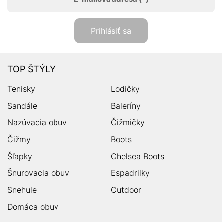
Prihlásiť sa
TOP ŠTÝLY
Tenisky
Lodičky
Sandále
Baleríny
Nazúvacia obuv
Čižmičky
Čižmy
Boots
Šľapky
Chelsea Boots
Šnurovacia obuv
Espadrilky
Snehule
Outdoor
Domáca obuv